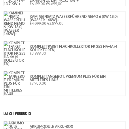
DRAGON 2C LIFT 4-13,7 KW +
€
6.199,00
€
5.699,00
KAMINEINSATZ WASSERFÜHREND NEMO 6 (KW 18,0)
[WASSER 14KW]+
€
4.099,00
€
3.599,00
KOMPLETTPAKET FLACHKOLLEKTOR FK 253 HA-4A (4
KOLLEKTOREN)
€
3.999,00
KOMPLETTANGEBOT: PREMIUM PLUS FÜR EIN
MITTLERES HAUS
€
7.900,00
LATEST PRODUCTS
AKKUMODULE AKKU-BOX