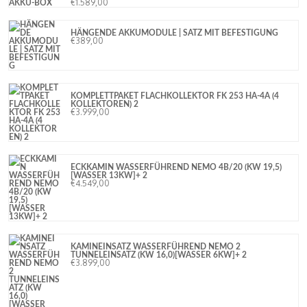
€
1.589,00
HÄNGENDE AKKUMODULE | SATZ MIT BEFESTIGUNG
€
389,00
KOMPLETTPAKET FLACHKOLLEKTOR FK 253 HA-4A (4
KOLLEKTOREN) 2
€
3.999,00
ECKKAMIN WASSERFÜHREND NEMO 4B/20 (KW 19,5)
[WASSER 13KW]+ 2
€
4.549,00
KAMINEINSATZ WASSERFÜHREND NEMO 2
TUNNELEINSATZ (KW 16,0)[WASSER 6KW]+ 2
€
3.899,00