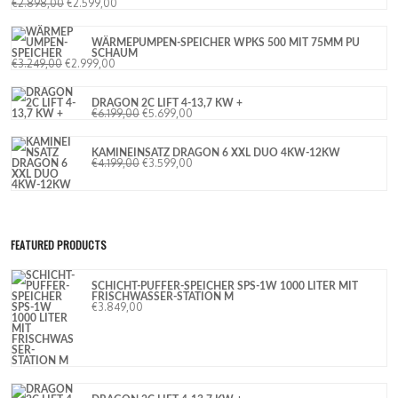
€
2.898,00
€
2.599,00
WÄRMEPUMPEN-SPEICHER WPKS 500 MIT 75MM PU
SCHAUM
€
3.249,00
€
2.999,00
DRAGON 2C LIFT 4-13,7 KW +
€
6.199,00
€
5.699,00
KAMINEINSATZ DRAGON 6 XXL DUO 4KW-12KW
€
4.199,00
€
3.599,00
FEATURED PRODUCTS
SCHICHT-PUFFER-SPEICHER SPS-1W 1000 LITER MIT
FRISCHWASSER-STATION M
€
3.849,00