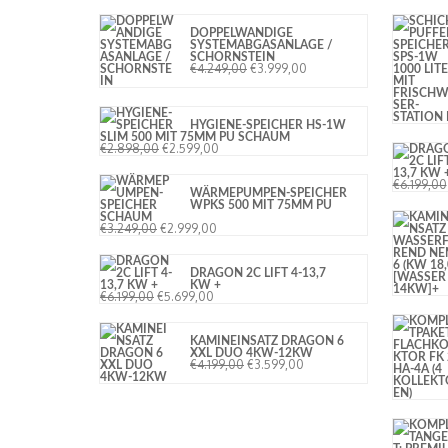
DOPPELWANDIGE
SYSTEMABGASANLAGE /
SCHORNSTEIN
€
4.249,00
€
3.999,00
HYGIENE-SPEICHER HS-1W
SLIM 500 MIT 75MM PU SCHAUM
€
2.898,00
€
2.599,00
€
6.199,00
WÄRMEPUMPEN-SPEICHER
WPKS 500 MIT 75MM PU
SCHAUM
€
3.249,00
€
2.999,00
DRAGON 2C LIFT 4-13,7
KW +
€
6.199,00
€
5.699,00
KAMINEINSATZ DRAGON 6
XXL DUO 4KW-12KW
€
4.199,00
€
3.599,00