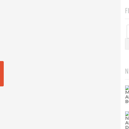
F
G
N