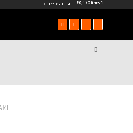
€0,00
0 items
0172 412 15 51
ART