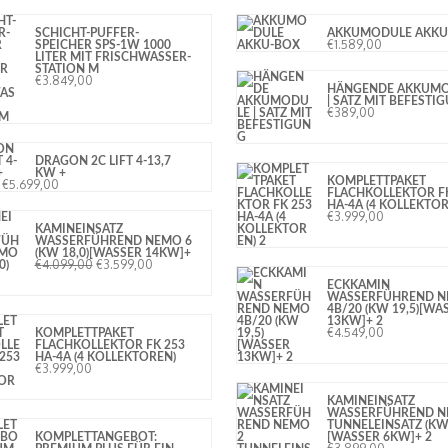
SCHICHT-PUFFER-
AKKUMODULE AKKU
€
1.589,00
SPEICHER SPS-1W 1000
LITER MIT FRISCHWASSER-
STATION M
€
3.849,00
HÄNGENDE AKKUM
| SATZ MIT BEFESTI
€
389,00
DRAGON 2C LIFT 4-13,7
KW +
KOMPLETTPAKET
€
5.699,00
FLACHKOLLEKTOR F
HA-4A (4 KOLLEKTOR
€
3.999,00
KAMINEINSATZ
WASSERFÜHREND NEMO 6
(KW 18,0)[WASSER 14KW]+
€
4.099,00
€
3.599,00
ECKKAMIN
WASSERFÜHREND 
4B/20 (KW 19,5)[WA
13KW]+ 2
€
4.549,00
KOMPLETTPAKET
FLACHKOLLEKTOR FK 253
HA-4A (4 KOLLEKTOREN)
€
3.999,00
KAMINEINSATZ
WASSERFÜHREND N
TUNNELEINSATZ (KW 
KOMPLETTANGEBOT:
[WASSER 6KW]+ 2