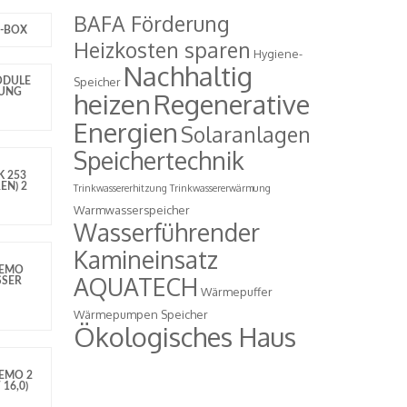
BAFA Förderung
-BOX
Heizkosten sparen
Hygiene-
Nachhaltig
Speicher
ODULE
GUNG
heizen
Regenerative
Energien
Solaranlagen
Speichertechnik
K 253
EN) 2
Trinkwassererhitzung
Trinkwassererwärmung
Warmwasserspeicher
Wasserführender
Kamineinsatz
NEMO
AQUATECH
SSER
Wärmepuffer
Wärmepumpen Speicher
Ökologisches Haus
EMO 2
16,0)