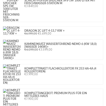
SCHICHT-PUFFER-SPEICHER SPS-1W 1000 LITER MIT
FRISCHWASSER-STATION M
€
3.849,00
DRAGON 2C LIFT 4-13,7 KW +
€
6.199,00
€
5.699,00
KAMINEINSATZ WASSERFÜHREND NEMO 6 (KW 18,0)
[WASSER 14KW]+
€
4.099,00
€
3.599,00
KOMPLETTPAKET FLACHKOLLEKTOR FK 253 HA-4A (4
KOLLEKTOREN)
€
3.999,00
KOMPLETTANGEBOT: PREMIUM PLUS FÜR EIN
MITTLERES HAUS
€
7.900,00