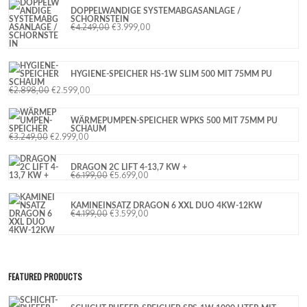
DOPPELWANDIGE SYSTEMABGASANLAGE /
SCHORNSTEIN
€
4.249,00
€
3.999,00
HYGIENE-SPEICHER HS-1W SLIM 500 MIT 75MM PU
SCHAUM
€
2.898,00
€
2.599,00
WÄRMEPUMPEN-SPEICHER WPKS 500 MIT 75MM PU
SCHAUM
€
3.249,00
€
2.999,00
DRAGON 2C LIFT 4-13,7 KW +
€
6.199,00
€
5.699,00
KAMINEINSATZ DRAGON 6 XXL DUO 4KW-12KW
€
4.199,00
€
3.599,00
FEATURED PRODUCTS