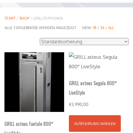
START
/
SHOP
/ GRILLSTATIONEN
ALLE 3 ERGEBNISSE WERDEN ANGEZEIGT
VIEW:
18
/
36
/
ALL
GRILL asteus Segula 800°
LiveStyle
€
3.990,00
GRILL asteus Fantale 800°
AUSFÜHRUNG WÄHLEN