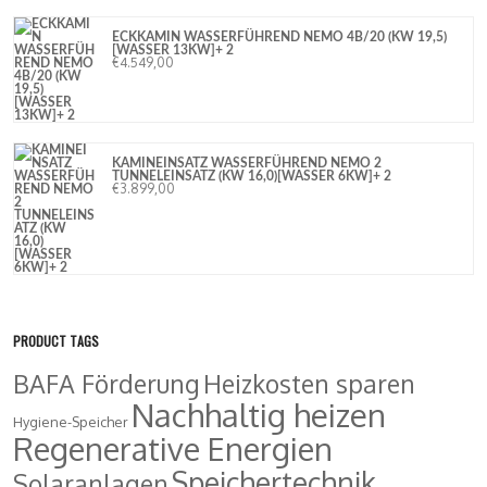
ECKKAMIN WASSERFÜHREND NEMO 4B/20 (KW 19,5)
[WASSER 13KW]+ 2
€
4.549,00
KAMINEINSATZ WASSERFÜHREND NEMO 2
TUNNELEINSATZ (KW 16,0)[WASSER 6KW]+ 2
€
3.899,00
PRODUCT TAGS
BAFA Förderung
Heizkosten sparen
Nachhaltig heizen
Hygiene-Speicher
Regenerative Energien
Speichertechnik
Solaranlagen