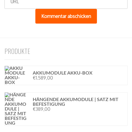
a
e
i
b
l
s
i
t
PRODUKTE
e
AKKUMODULE AKKU-BOX
€
1.589,00
HÄNGENDE AKKUMODULE | SATZ MIT
BEFESTIGUNG
€
389,00