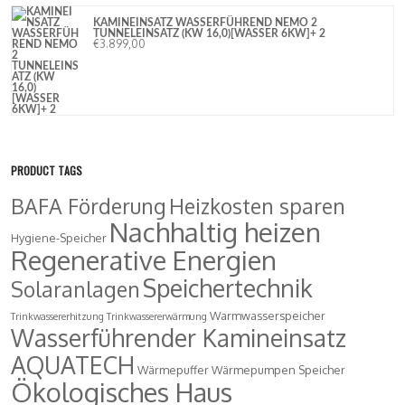
KAMINEINSATZ WASSERFÜHREND NEMO 2
TUNNELEINSATZ (KW 16,0)[WASSER 6KW]+ 2
€
3.899,00
PRODUCT TAGS
BAFA Förderung
Heizkosten sparen
Nachhaltig heizen
Hygiene-Speicher
Regenerative Energien
Speichertechnik
Solaranlagen
Warmwasserspeicher
Trinkwassererhitzung
Trinkwassererwärmung
Wasserführender Kamineinsatz
AQUATECH
Wärmepuffer
Wärmepumpen Speicher
Ökologisches Haus