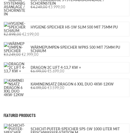
DOPPELWANDIGE SYSTEMABGASANLAGE /
SCHORNSTEIN
€
4.249,00
€
3.999,00
HYGIENE-SPEICHER HS-1W SLIM 500 MIT 75MM PU
SCHAUM
€
2.898,00
€
2.599,00
WÄRMEPUMPEN-SPEICHER WPKS 500 MIT 75MM PU
SCHAUM
€
3.249,00
€
2.999,00
DRAGON 2C LIFT 4-13,7 KW +
€
6.199,00
€
5.699,00
KAMINEINSATZ DRAGON 6 XXL DUO 4KW-12KW
€
4.199,00
€
3.599,00
FEATURED PRODUCTS
SCHICHT-PUFFER-SPEICHER SPS-1W 1000 LITER MIT
FRISCHWASSER-STATION M