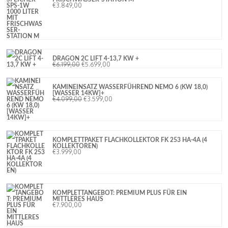
€
3.849,00
DRAGON 2C LIFT 4-13,7 KW +
€
6.199,00
€
5.699,00
KAMINEINSATZ WASSERFÜHREND NEMO 6 (KW 18,0)
[WASSER 14KW]+
€
4.099,00
€
3.599,00
KOMPLETTPAKET FLACHKOLLEKTOR FK 253 HA-4A (4
KOLLEKTOREN)
€
3.999,00
KOMPLETTANGEBOT: PREMIUM PLUS FÜR EIN
MITTLERES HAUS
€
7.900,00