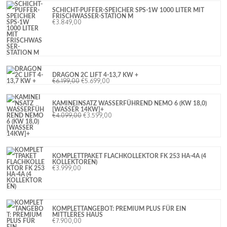
SCHICHT-PUFFER-SPEICHER SPS-1W 1000 LITER MIT
FRISCHWASSER-STATION M
€
3.849,00
DRAGON 2C LIFT 4-13,7 KW +
€
6.199,00
€
5.699,00
KAMINEINSATZ WASSERFÜHREND NEMO 6 (KW 18,0)
[WASSER 14KW]+
€
4.099,00
€
3.599,00
KOMPLETTPAKET FLACHKOLLEKTOR FK 253 HA-4A (4
KOLLEKTOREN)
€
3.999,00
KOMPLETTANGEBOT: PREMIUM PLUS FÜR EIN
MITTLERES HAUS
€
7.900,00