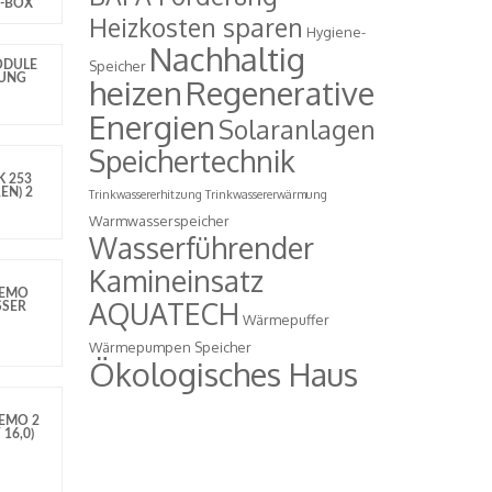
-BOX
Heizkosten sparen
Hygiene-
Nachhaltig
Speicher
ODULE
GUNG
heizen
Regenerative
Energien
Solaranlagen
Speichertechnik
K 253
EN) 2
Trinkwassererhitzung
Trinkwassererwärmung
Warmwasserspeicher
Wasserführender
Kamineinsatz
NEMO
AQUATECH
SSER
Wärmepuffer
Wärmepumpen Speicher
Ökologisches Haus
EMO 2
16,0)