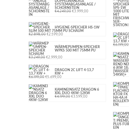
DOPPELWANDIGE
SYSTEMABGASANLAGE /
SCHORNSTEIN
€
4.249,00
€
3.999,00
HYGIENE-SPEICHER HS-1W
SLIM 500 MIT 75MM PU SCHAUM
€
2.898,00
€
2.599,00
€
6.199,00
WÄRMEPUMPEN-SPEICHER
WPKS 500 MIT 75MM PU
SCHAUM
€
3.249,00
€
2.999,00
DRAGON 2C LIFT 4-13,7
KW +
€
6.199,00
€
5.699,00
KAMINEINSATZ DRAGON 6
XXL DUO 4KW-12KW
€
4.199,00
€
3.599,00