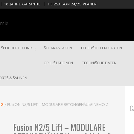
10 JAHRE GARANTIE
HEIZSAISON 24/25 PLANEN
SPEICHERTECHNIK
SOLARANLAGEN
FEUERSTELLEN GARTEN
GRILLSTATIONEN
TECHNISCHE DATEN
ORTS & SAUNEN
NG
/ FUSION N2/5 LIFT – MODULARE BETONGEHÄUSE NEMO 2
C
Fusion N2/5 Lift – MODULARE