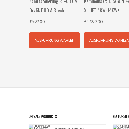
Kaminsteuerung RT-08 OM
Kamineinsatz DRAGON 4
Grafik DUO AIRtech
XL LIFT 4KW-14KW+
€
599,00
€
3.999,00
AUSFÜHRUNG WÄHLEN
AUSFÜHRUNG WÄHLE
ON SALE PRODUCTS
FEATURED