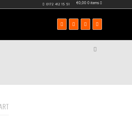
€0,00
0 items
0172 412 15 51
ART