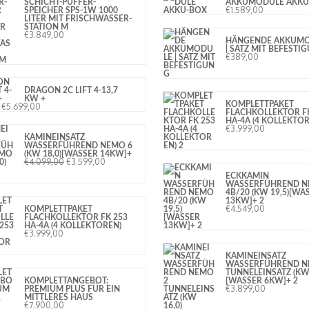
SCHICHT-PUFFER-
AKKUMODULE AKKU
€
1.589,00
SPEICHER SPS-1W 1000
LITER MIT FRISCHWASSER-
STATION M
€
3.849,00
HÄNGENDE AKKUM
| SATZ MIT BEFESTI
€
389,00
DRAGON 2C LIFT 4-13,7
KW +
KOMPLETTPAKET
€
5.699,00
FLACHKOLLEKTOR F
HA-4A (4 KOLLEKTOR
€
3.999,00
KAMINEINSATZ
WASSERFÜHREND NEMO 6
(KW 18,0)[WASSER 14KW]+
€
4.099,00
€
3.599,00
ECKKAMIN
WASSERFÜHREND 
4B/20 (KW 19,5)[WA
13KW]+ 2
€
4.549,00
KOMPLETTPAKET
FLACHKOLLEKTOR FK 253
HA-4A (4 KOLLEKTOREN)
€
3.999,00
KAMINEINSATZ
WASSERFÜHREND N
TUNNELEINSATZ (KW 
KOMPLETTANGEBOT:
[WASSER 6KW]+ 2
€
3.899,00
PREMIUM PLUS FÜR EIN
MITTLERES HAUS
€
7.900,00