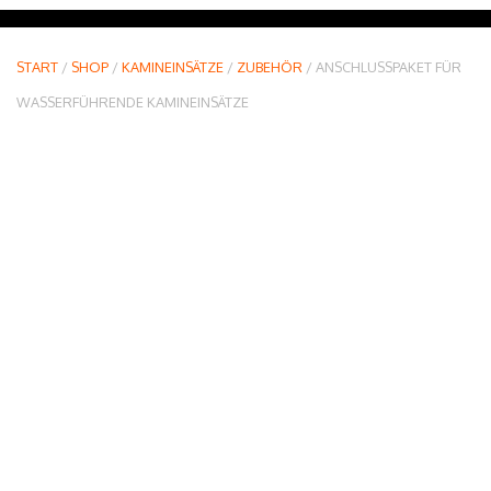
START
/
SHOP
/
KAMINEINSÄTZE
/
ZUBEHÖR
/ ANSCHLUSSPAKET FÜR
WASSERFÜHRENDE KAMINEINSÄTZE