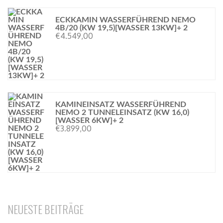
NEMO 2 TUNNELEINSATZ (KW 16,0)
[WASSER 6KW]+ 2
€
3.899,00
NEUESTE BEITRÄGE
7,5-Tonner mieten – Flexible LKW Vermietung
Steigende Öl- und Gaspreise:
Hybridheizung mit Holz-Kamin
KI-gestützte Energieoptimierung
Heizsysteme mit Holz in Verbindung mit Solaranlage
und Pufferspeicher.