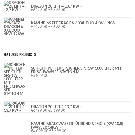
SCHICHT-PUFFER-SPEICHER SPS-1W 1000 LITER MIT
FRISCHWASSER-STATION M
€
3.849,00
DRAGON 2C LIFT 4-13,7 KW +
€
6.199,00
€
5.699,00
KAMINEINSATZ WASSERFÜHREND NEMO 6 (KW 18,0)
[WASSER 14KW]+
€
4.099,00
€
3.599,00
KOMPLETTPAKET FLACHKOLLEKTOR FK 253 HA-4A (4
KOLLEKTOREN)
€
3.999,00
KOMPLETTANGEBOT: PREMIUM PLUS FÜR EIN
MITTLERES HAUS
€
7.900,00