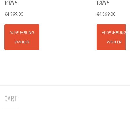
CART
NEW PRODUCTS
AKKUMODULE AKKU-BOX
€
1.589,00
HÄNGENDE AKKUMODULE | SATZ MIT
BEFESTIGUNG
€
389,00