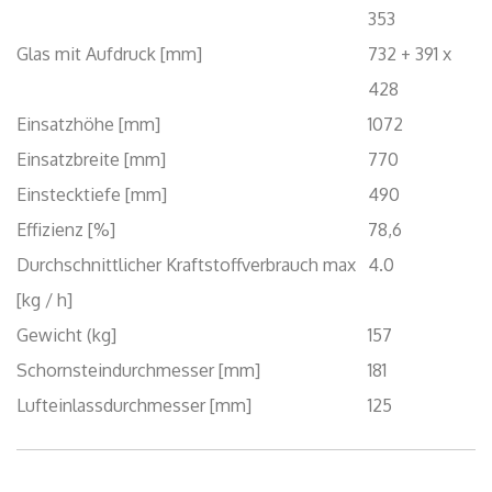
Durchschnittlicher Kraftstoffverbrauch max
4.0
[kg / h]
Gewicht (kg]
157
Schornsteindurchmesser [mm]
181
Lufteinlassdurchmesser [mm]
125
Heizkosten sparen!
Ihr neuer wasserführender Kamineinsatz hilft Ihnen
Heizkosten zu sparen. Sie können bis zu 50% Ihrer
Heizkosten einsparen. Die Kraft von Holz und Feuer sorgt
für viel Leistung und Wärme. Ihr Haus wird dabei effizient
und kostengünstig beheizt.