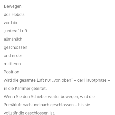
Bewegen des Hebels wird die „untere“ Luft allmählich
geschlossen und in der mittleren Position wird die
gesamte Luft nur „von oben“ – der Hauptphase – in die
Kammer geleitet.
Wenn Sie den Schieber weiter bewegen, wird die
Primärluft nach und nach geschlossen – bis sie
vollständig geschlossen ist.
Die einzige Luft, die dann in die Brennkammer strömt und
die Wärme im Ofen unterstützt, ist Sekundärluft, die über
spezielle Kanäle den Löchern in den hinteren Ecken der
Brennkammer zugeführt wird.
Sekundärluft führt zur Nachverbrennung von Abgasen –
dies reduziert wirksam die Emission von Schadstoffen
und erhöht den Wirkungsgrad des Einsatzes.