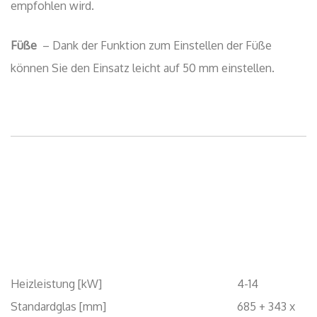
Heizleistung [kW]
4-14
Standardglas [mm]
685 + 343 x
353
Glas mit Aufdruck [mm]
732 + 391 x
428
Einsatzhöhe [mm]
1072
Einsatzbreite [mm]
770
Einstecktiefe [mm]
490
Effizienz [%]
78,6