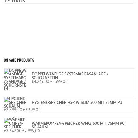
DOPPELWANDIGE SYSTEMABGASANLAGE /
SCHORNSTEIN
€
4.249,00
€
3.999,00
HYGIENE-SPEICHER HS-1W SLIM 500 MIT 75MM PU
SCHAUM
€
2.898,00
€
2.599,00
WÄRMEPUMPEN-SPEICHER WPKS 500 MIT 75MM PU
SCHAUM
€
3.249,00
€
2.999,00
DRAGON 2C LIFT 4-13,7 KW +
€
6.199,00
€
5.699,00
KAMINEINSATZ DRAGON 6 XXL DUO 4KW-12KW
€
4.199,00
€
3.599,00
FEATURED PRODUCTS