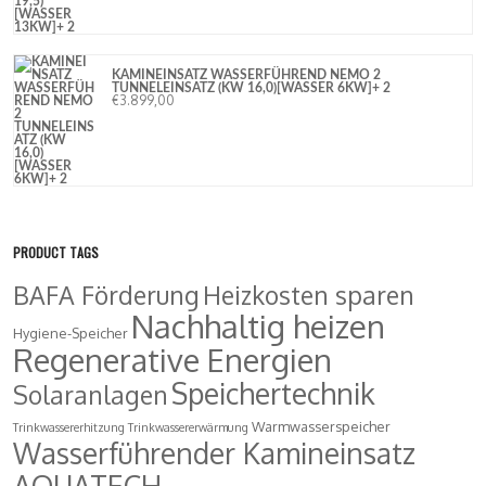
KAMINEINSATZ WASSERFÜHREND NEMO 2
TUNNELEINSATZ (KW 16,0)[WASSER 6KW]+ 2
€
3.899,00
PRODUCT TAGS
BAFA Förderung
Heizkosten sparen
Nachhaltig heizen
Hygiene-Speicher
Regenerative Energien
Speichertechnik
Solaranlagen
Warmwasserspeicher
Trinkwassererhitzung
Trinkwassererwärmung
Wasserführender Kamineinsatz
AQUATECH