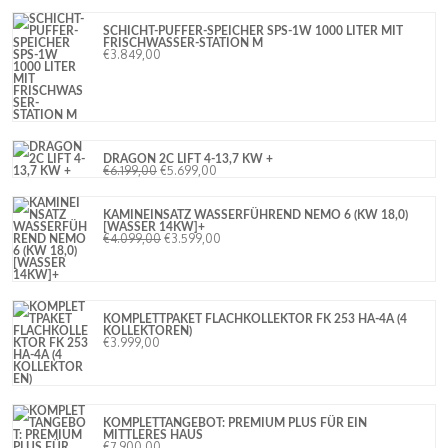
SCHICHT-PUFFER-SPEICHER SPS-1W 1000 LITER MIT
FRISCHWASSER-STATION M
€
3.849,00
DRAGON 2C LIFT 4-13,7 KW +
€
6.199,00
€
5.699,00
KAMINEINSATZ WASSERFÜHREND NEMO 6 (KW 18,0)
[WASSER 14KW]+
€
4.099,00
€
3.599,00
KOMPLETTPAKET FLACHKOLLEKTOR FK 253 HA-4A (4
KOLLEKTOREN)
€
3.999,00
KOMPLETTANGEBOT: PREMIUM PLUS FÜR EIN
MITTLERES HAUS
€
7.900,00