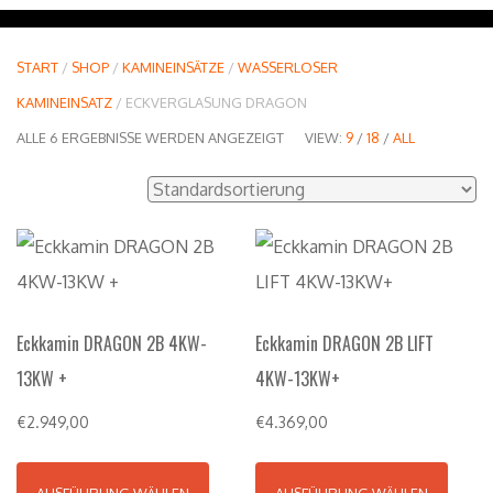
START
/
SHOP
/
KAMINEINSÄTZE
/
WASSERLOSER
KAMINEINSATZ
/ ECKVERGLASUNG DRAGON
ALLE 6 ERGEBNISSE WERDEN ANGEZEIGT
VIEW:
9
/
18
/
ALL
Eckkamin DRAGON 2B 4KW-
Eckkamin DRAGON 2B LIFT
13KW +
4KW-13KW+
€
2.949,00
€
4.369,00
AUSFÜHRUNG WÄHLEN
AUSFÜHRUNG WÄHLEN