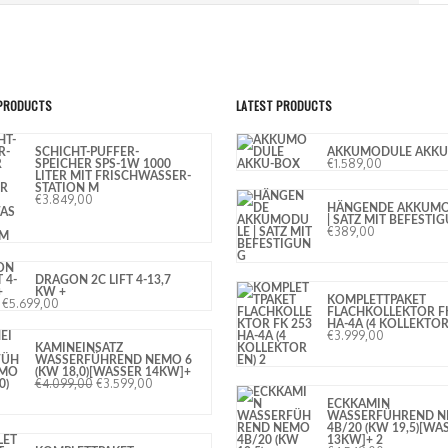
 PRODUCTS
LATEST PRODUCTS
SCHICHT-PUFFER-
AKKUMODULE AKKU
€
1.589,00
SPEICHER SPS-1W 1000
LITER MIT FRISCHWASSER-
STATION M
€
3.849,00
HÄNGENDE AKKUM
| SATZ MIT BEFESTI
€
389,00
DRAGON 2C LIFT 4-13,7
KW +
KOMPLETTPAKET
€
5.699,00
FLACHKOLLEKTOR F
HA-4A (4 KOLLEKTOR
€
3.999,00
KAMINEINSATZ
WASSERFÜHREND NEMO 6
(KW 18,0)[WASSER 14KW]+
€
4.099,00
€
3.599,00
ECKKAMIN
WASSERFÜHREND 
4B/20 (KW 19,5)[WA
13KW]+ 2