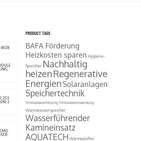
PRODUCT TAGS
BAFA Förderung
-BOX
Heizkosten sparen
Hygiene-
Nachhaltig
Speicher
ODULE
GUNG
heizen
Regenerative
Energien
Solaranlagen
Speichertechnik
K 253
EN) 2
Trinkwassererhitzung
Trinkwassererwärmung
Warmwasserspeicher
Wasserführender
Kamineinsatz
NEMO
AQUATECH
SSER
Wärmepuffer