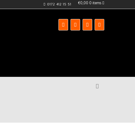
€0,00
0 items
0172 412 15 51