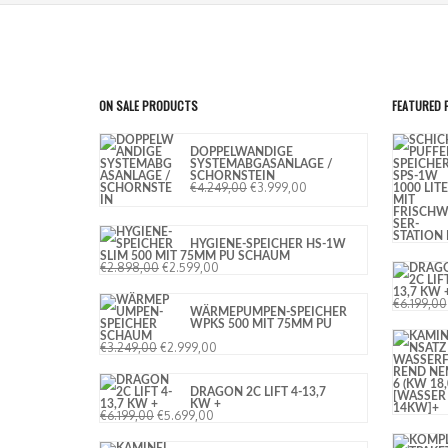
ON SALE PRODUCTS
FEATURED
DOPPELWANDIGE
SYSTEMABGASANLAGE /
SCHORNSTEIN
€
4.249,00
€
3.999,00
HYGIENE-SPEICHER HS-1W
SLIM 500 MIT 75MM PU SCHAUM
€
2.898,00
€
2.599,00
€
6.199,00
WÄRMEPUMPEN-SPEICHER
WPKS 500 MIT 75MM PU
SCHAUM
€
3.249,00
€
2.999,00
DRAGON 2C LIFT 4-13,7
KW +
€
6.199,00
€
5.699,00