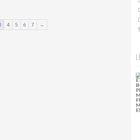
3
4
5
6
7
→
L