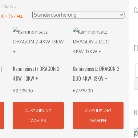
G
/ SEITE 3
C
:
18
/
36
/
ALL
F
 |
Kamineinsatz DRAGON 2
Kamineinsatz DRAGON 2
4KW-13KW +
DUO 4KW-13KW +
€
2.399,00
€
2.999,00
N
AUSFÜHRUNG
AUSFÜHRUNG
WÄHLEN
WÄHLEN