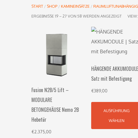
START
/
SHOP
/
KAMINEINSÄTZE
/
RAUMLUFTUNABHÄNGI
ERGEBNISSE 19 – 27 VON 58 WERDEN ANGEZEIGT
VIEW
HÄNGENDE AKKUMODULE
Satz mit Befestigung
Fusion N2B/5 Lift –
€
389,00
MODULARE
BETONGEHÄUSE Nemo 2B
AUSFÜHRUNG
Hebetür
WÄHLEN
€
2.375,00