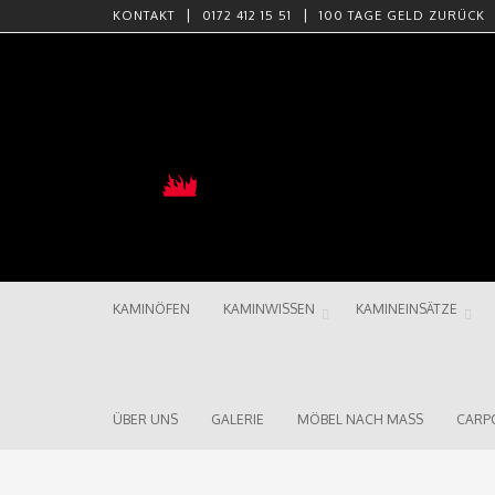
KONTAKT
0172 412 15 51
100 TAGE GELD ZURÜCK
Skip to content
KAMINÖFEN
KAMINWISSEN
KAMINEINSÄTZE
Menu
ÜBER UNS
GALERIE
MÖBEL NACH MASS
CARP